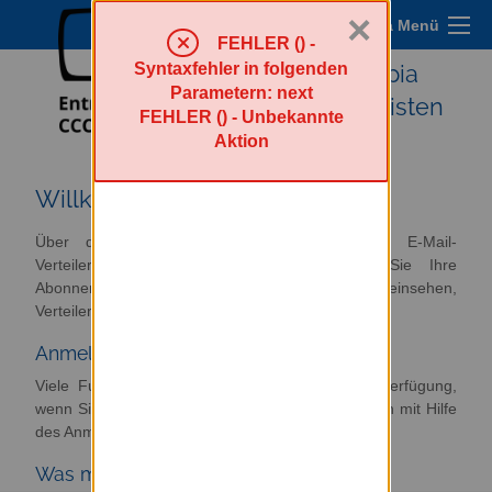
×
Sympa Menü
FEHLER () -
Syntaxfehler in folgenden
Entropia
Parametern: next
Mailinglisten
FEHLER () - Unbekannte
Aktion
Willkommen
Über diesen Server haben Sie Zugriff zur E-Mail-
Verteilerumgebung. Von hier aus können Sie Ihre
Abonnements verwalten oder abbestellen, Archive einsehen,
Verteiler verwalten und moderieren.
Anmelden
Viele Funktionen von Sympa stehen erst zur Verfügung,
wenn Sie sich angemeldet haben. Loggen Sie sich mit Hilfe
des Anmeldeformulars im Menü oben rechts ein.
Was möchten Sie tun?