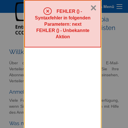
×
Sympa Menü
FEHLER () -
Syntaxfehler in folgenden
Entropia
Parametern: next
Mailinglisten
FEHLER () - Unbekannte
Aktion
Willkommen
Über diesen Server haben Sie Zugriff zur E-Mail-
Verteilerumgebung. Von hier aus können Sie Ihre
Abonnements verwalten oder abbestellen, Archive einsehen,
Verteiler verwalten und moderieren.
Anmelden
Viele Funktionen von Sympa stehen erst zur Verfügung,
wenn Sie sich angemeldet haben. Loggen Sie sich mit Hilfe
des Anmeldeformulars im Menü oben rechts ein.
Was möchten Sie tun?