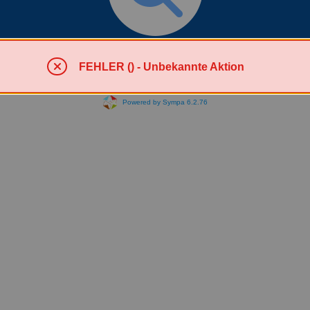
Liste(n) suchen
FEHLER () - Unbekannte Aktion
Powered by Sympa 6.2.76