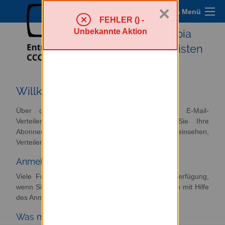
×
Sympa Menü
FEHLER () -
Unbekannte Aktion
Entropia
Mailinglisten
Willkommen
Über diesen Server haben Sie Zugriff zur E-Mail-
Verteilerumgebung. Von hier aus können Sie Ihre
Abonnements verwalten oder abbestellen, Archive einsehen,
Verteiler verwalten und moderieren.
Anmelden
Viele Funktionen von Sympa stehen erst zur Verfügung,
wenn Sie sich angemeldet haben. Loggen Sie sich mit Hilfe
des Anmeldeformulars im Menü oben rechts ein.
Was möchten Sie tun?