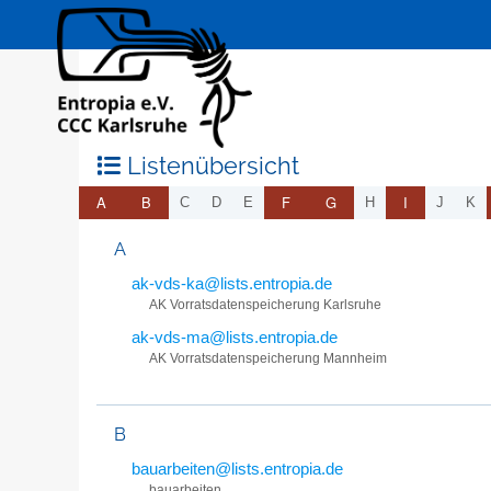
Listenübersicht
A
B
F
G
I
C
D
E
H
J
K
A
ak-vds-ka@lists.entropia.de
AK Vorratsdatenspeicherung Karlsruhe
ak-vds-ma@lists.entropia.de
AK Vorratsdatenspeicherung Mannheim
B
bauarbeiten@lists.entropia.de
bauarbeiten