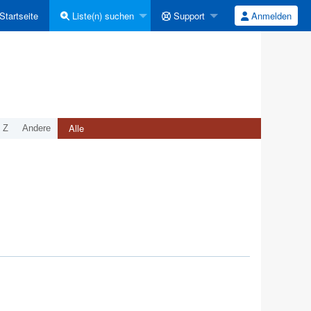
Startseite
Liste(n) suchen
Support
Anmelden
Alle
Z
Andere