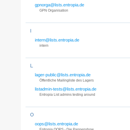
gpnorga@lists.entropia.de
GPN Organisation
I
intern@lists.entropia.de
intern
L
lager-public@lists.entropia.de
Öffentliche Mailingliste des Lagers
listadmin-tests@lists.entropia.de
Entropia List admins testing around
O
oops@lists.entropia.de
Entropia OOPS - Die Pannenshow