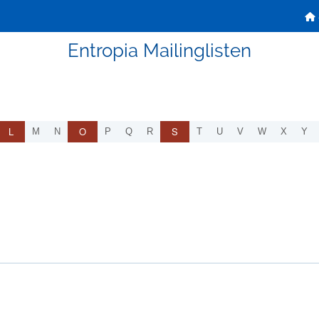
Entropia Mailinglisten
L
O
S
M
N
P
Q
R
T
U
V
W
X
Y